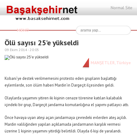
Normal Site
MENÜ
Ölü sayısı 25’e yükseldi
09 Ekim 2014 -
20:05
MANŞETLER
,
Türkiye
Kobani’ye destek verilmemesini protesto eden grupların başlattığı
eylemlerde, son ölüm haberi Mardin’in Dargeçit ilçesinden geldi.
Olaylarda yaşamını yitiren iki kişinin cenaze törenine katılan kalabalık
içindeki bir grup, Dargeçit jandarma komutanlığına el yapımı patlayıcı attı.
Önce havaya uyarı ateşi açan jandarmaya çevredeki evlerden ateş açıldı.
Mardin valiliğinden yapılan açıklamada jandarmanın karşılık vermesi
üzerine 1 kişinin yaşamını yitirdiği belirtildi. Olayda 6 kişi de yaralandı.