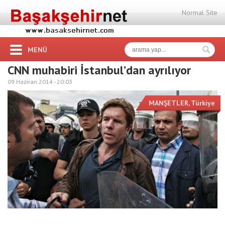
Normal Site
MENÜ
CNN muhabiri İstanbul’dan ayrılıyor
09 Haziran 2014 -
20:03
MANŞETLER
,
Türkiye