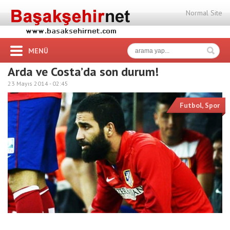
Normal Site
MENÜ
Arda ve Costa’da son durum!
23 Mayıs 2014 -
02:45
Futbol
,
Spor