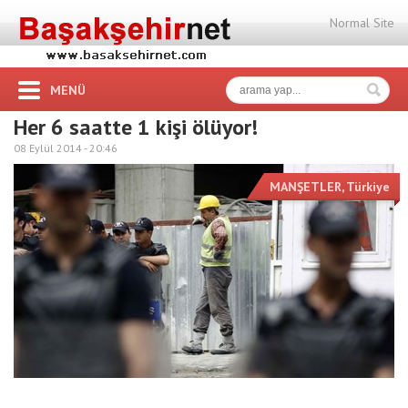
Normal Site
MENÜ
Her 6 saatte 1 kişi ölüyor!
08 Eylül 2014 -
20:46
MANŞETLER
,
Türkiye